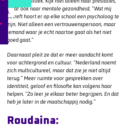
Haagse politiek. Kijk niet alleen naar prestaties,
R,
maar ook naar mentale gezondheid. “Wat mij
EVEN.
betreft hoort er op elke school een psycholoog te
zijn. Niet alleen een vertrouwenspersoon, maar
iemand waar je echt naartoe gaat als het niet
goed gaat.”
Daarnaast pleit ze dat er meer aandacht komt
voor achtergrond en cultuur. “Nederland noemt
zich multicultureel, maar dat zie je niet altijd
terug.” Meer ruimte voor gesprekken over
identiteit, geloof en filosofie kan volgens haar
helpen. “Zo leer je elkaar beter begrijpen. En dat
heb je later in de maatschappij nodig.”
Roudaina: